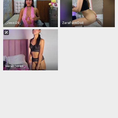
_Jessi29_
ZaraFuckDoll
sarahtexas_