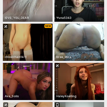
l0VE_Y0U_DEAR
Yuna5343
chloechain1411
bree_libra
Ava_Solis
HaleyKoelling