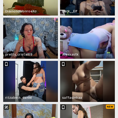
DiamondMonroeXo
Dark__Elf
pretty_cristal69
Alexxastk
ritzabeth_daniel
saffadinhaa