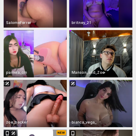
SalomeFerrer
britney_21
pamela_cm
Manson_and_Zoe
zoe_backer
bianca_vega_