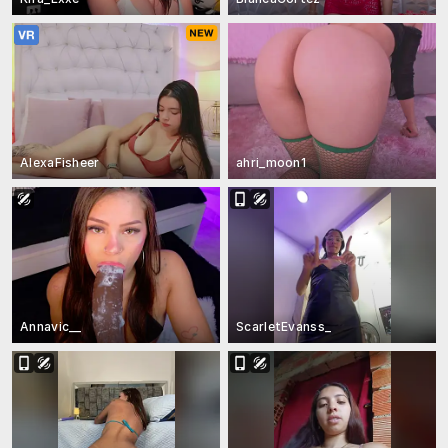
AlexaFisheer
ahri_moon1
Annavic__
ScarletEvanss_