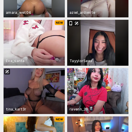
amara_wet04
aziel_ardiente
Eva_santa
TayylorSexx
tina_kart3r
ravenn_20