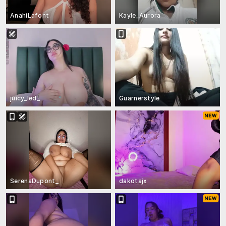
AnahiLafont
Kayle_Aurora
juicy_led_
Guarnerstyle
SerenaDupont_
dakotajx