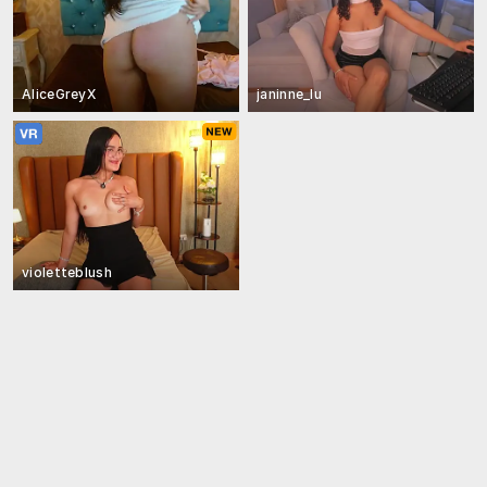
AliceGreyX
janinne_lu
violetteblush