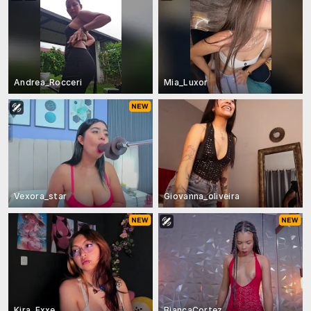
Andrea_Rocceri
Mia_Luxor
Vexora_star
Giovanna_oliveira
Kira_Exxe
BiancaCortez