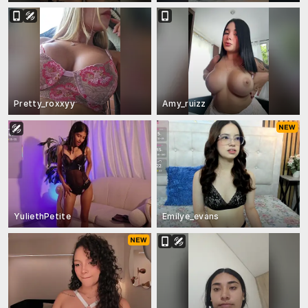
Pretty_roxxyy
Amy_ruizz
YuliethPetite
Emilye_evans