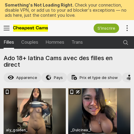
Something's Not Loading Right.
Check your connection,
disable VPN, or add us to your ad blocker's exceptions — no
ads here, just the content you love.
S’inscrire
Filles
Couples
Hommes
Trans
Ado 18+ latina Cams avec des filles en
direct
Apparence
Pays
Prix et type de show
aly_golden_
_Dulcinea_1