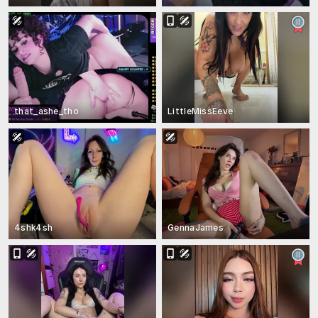
that_ashe_tho
LittleMissEeve
4shk4sh
GennaJames