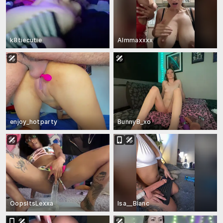
k8tiecutie
Almmaxxxx
enjoy_hotparty
BunnyB_xo
OopsItsLexxa
Isa__Blanc