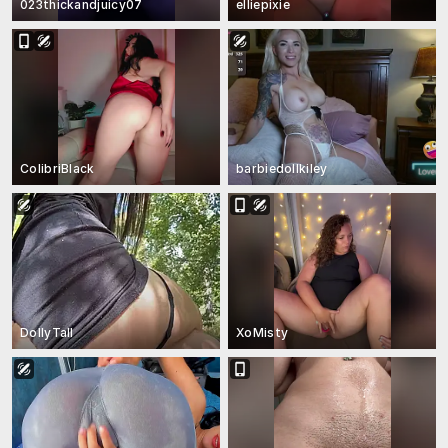
023thickandjuicy07
elliepixie
ColibriBlack
barbiedollkiley
DollyTall
XoMisty