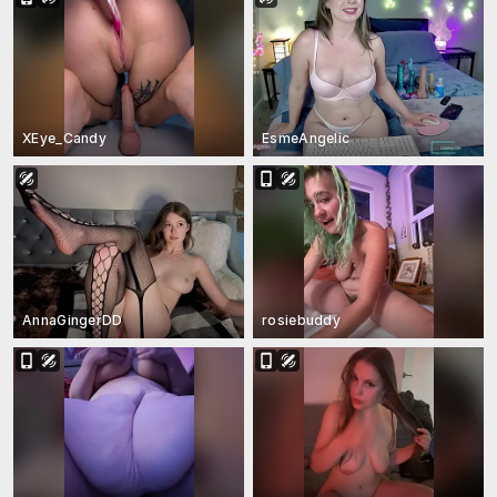
XEye_Candy
EsmeAngelic
AnnaGingerDD
rosiebuddy