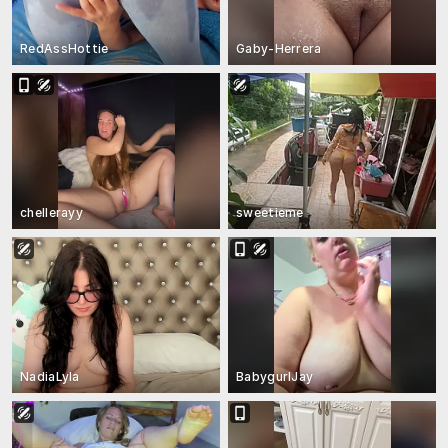
RedAssHottie
Gaby-Herrera
chellerayy
sweetieme
NadiaLyla
BabygurlJay