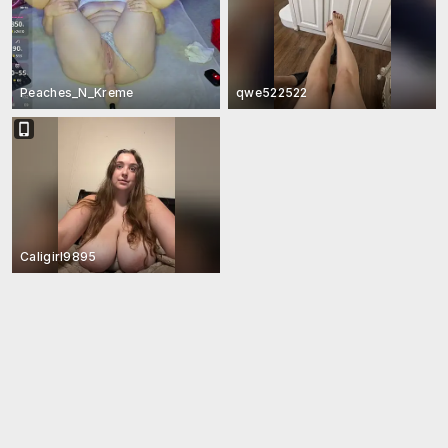
Peaches_N_Kreme
qwe522522
Caligirl9895