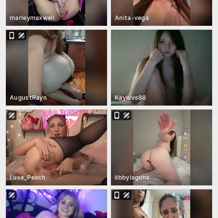
marleymaxwell
Anita-vega
AugustRayn
Kayluvs88
Luxe_Peach
libbylaguna