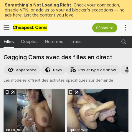
Something's Not Loading Right.
Check your connection,
disable VPN, or add us to your ad blocker's exceptions — no
ads here, just the content you love.
S’inscrire
Filles
Couples
Hommes
Trans
Gagging Cams avec des filles en direct
Apparence
Pays
Prix et type de show
Les modèles offrent des activités spécifiques sur demande
xoxo_sol
queenryan