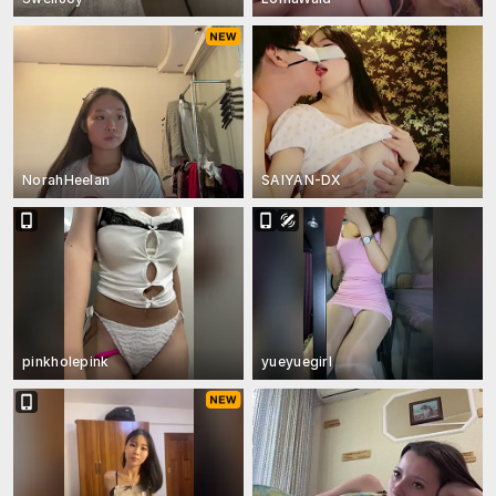
NorahHeelan
SAIYAN-DX
pinkholepink
yueyuegirl