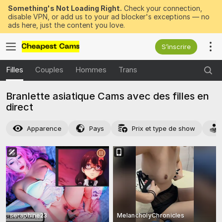
Something's Not Loading Right.
Check your connection,
disable VPN, or add us to your ad blocker's exceptions — no
ads here, just the content you love.
S’inscrire
Filles
Couples
Hommes
Trans
Branlette asiatique Cams avec des filles en
direct
Apparence
Pays
Prix et type de show
seraphine23
MelancholyChronicles