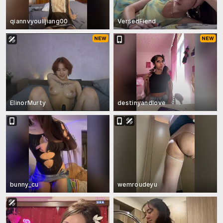
qiannvyoulijiang00
VersedFiend
ElinorMurty
destinyandlove
bunny_cu
wemroudeyu