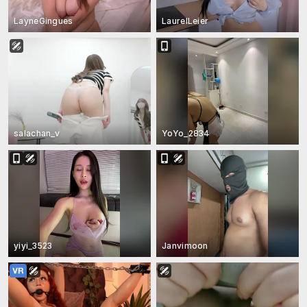
LayneGingues
LaurelLeier
salachan_v
YoYo_2834
yiyi_3523
Janvimoon