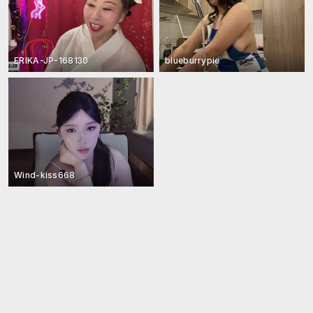
ERIKA-JP-168130
blueburrypie
Wind-kiss668