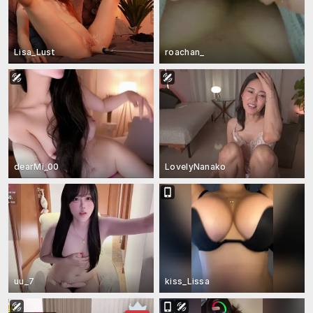
Lisa_Lust
roachan_
dearMi_00
LovelyNanako
uu_7
kiss_Lissa