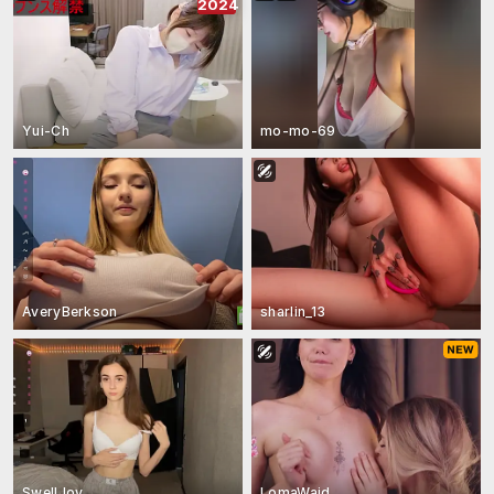
2024
Yui-Ch
mo-mo-69
AveryBerkson
sharlin_13
SwellJoy
LomaWaid