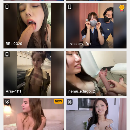
BBi-0329
-victory-fox
Aria-1111
nemu_ichigo_2